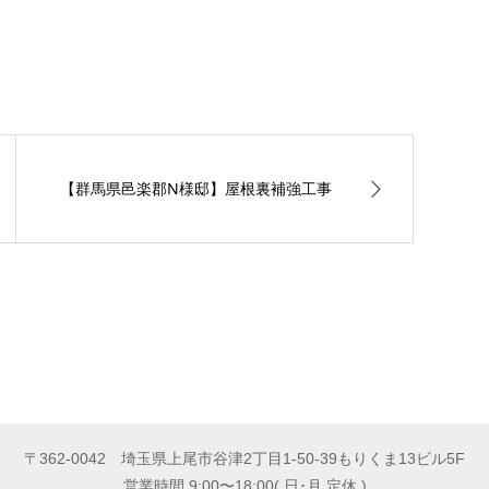
【群馬県邑楽郡N様邸】屋根裏補強工事
〒362-0042 埼玉県上尾市谷津2丁目1-50-39もりくま13ビル5F
営業時間 9:00〜18:00( 日･月 定休 )