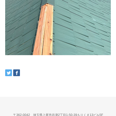
〒362-0042 埼玉県上尾市谷津2丁目1-50-39もりくま13ビル5F