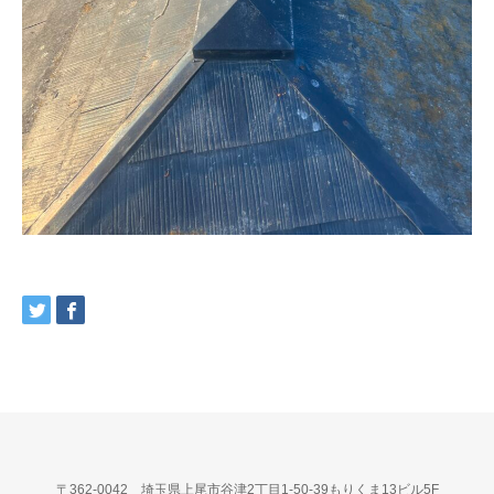
〒362-0042 埼玉県上尾市谷津2丁目1-50-39もりくま13ビル5F